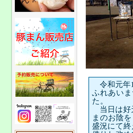
令和元年1
ふれあいま
た。
当日は好
まのお陰を
盛況にて終