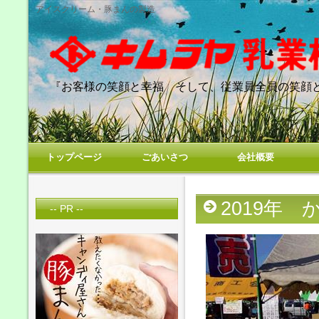
アイスクリーム・豚まんの製造
『お客様の笑顔と幸福 そして、従業員全員の笑顔
トップページ
ごあいさつ
会社概要
2019年
-- PR --