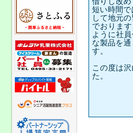
借りし改め
短い時間で
して地元の
でおります
ように社員
な製品を通
す。
この度は沢
た。